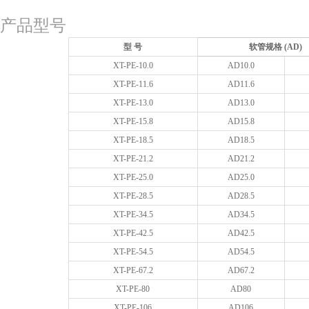
产品型号
型 号
软管规格 (AD)
XT-PE-10.0
AD10.0
XT-PE-11.6
AD11.6
XT-PE-13.0
AD13.0
XT-PE-15.8
AD15.8
XT-PE-18.5
AD18.5
XT-PE-21.2
AD21.2
XT-PE-25.0
AD25.0
XT-PE-28.5
AD28.5
XT-PE-34.5
AD34.5
XT-PE-42.5
AD42.5
XT-PE-54.5
AD54.5
XT-PE-67.2
AD67.2
XT-PE-80
AD80
XT-PE-106
AD106