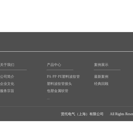
关于我们
产品中心
案例展示
公司简介
PA·PP·PE塑料波纹管
最新案例
企业文化
塑料波纹管接头
经典回顾
服务宗旨
包塑金属软管
...
贤托电气（上海）有限公司
All Rights Rese